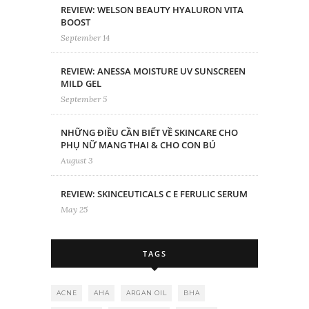
REVIEW: WELSON BEAUTY HYALURON VITA
BOOST
September 14
REVIEW: ANESSA MOISTURE UV SUNSCREEN
MILD GEL
September 5
NHỮNG ĐIỀU CẦN BIẾT VỀ SKINCARE CHO
PHỤ NỮ MANG THAI & CHO CON BÚ
August 3
REVIEW: SKINCEUTICALS C E FERULIC SERUM
May 25
TAGS
ACNE
AHA
ARGAN OIL
BHA