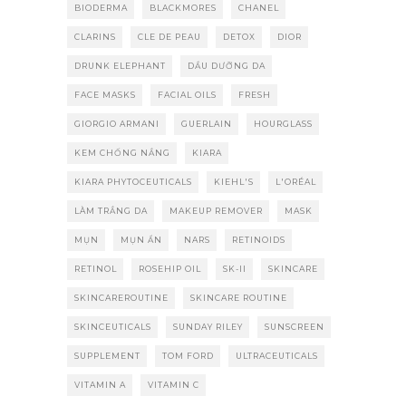
BIODERMA
BLACKMORES
CHANEL
CLARINS
CLE DE PEAU
DETOX
DIOR
DRUNK ELEPHANT
DẦU DƯỠNG DA
FACE MASKS
FACIAL OILS
FRESH
GIORGIO ARMANI
GUERLAIN
HOURGLASS
KEM CHỐNG NẮNG
KIARA
KIARA PHYTOCEUTICALS
KIEHL'S
L'ORÉAL
LÀM TRẮNG DA
MAKEUP REMOVER
MASK
MỤN
MỤN ẨN
NARS
RETINOIDS
RETINOL
ROSEHIP OIL
SK-II
SKINCARE
SKINCAREROUTINE
SKINCARE ROUTINE
SKINCEUTICALS
SUNDAY RILEY
SUNSCREEN
SUPPLEMENT
TOM FORD
ULTRACEUTICALS
VITAMIN A
VITAMIN C