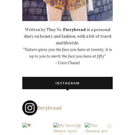
Written by Thuy Vo,
Fierybread
is a personal
diary on beauty and fashion, with a bit of travel
and lifestyle.
"Nature gives you the face you have at twenty; it is
up to you to merit the face you have at fifty"
- Coco Chanel
INSTAGRAM
fierybread