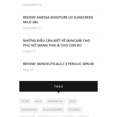
September 14
REVIEW: ANESSA MOISTURE UV SUNSCREEN
MILD GEL
September 5
NHỮNG ĐIỀU CẦN BIẾT VỀ SKINCARE CHO
PHỤ NỮ MANG THAI & CHO CON BÚ
August 3
REVIEW: SKINCEUTICALS C E FERULIC SERUM
May 25
TAGS
ACNE
AHA
ARGAN OIL
BHA
BIODERMA
BLACKMORES
CHANEL