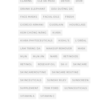
CLARINS
CLE DE PEAU
DETOX
DIOR
DRUNK ELEPHANT
DẦU DƯỠNG DA
FACE MASKS
FACIAL OILS
FRESH
GIORGIO ARMANI
GUERLAIN
HOURGLASS
KEM CHỐNG NẮNG
KIARA
KIARA PHYTOCEUTICALS
KIEHL'S
L'ORÉAL
LÀM TRẮNG DA
MAKEUP REMOVER
MASK
MỤN
MỤN ẨN
NARS
RETINOIDS
RETINOL
ROSEHIP OIL
SK-II
SKINCARE
SKINCAREROUTINE
SKINCARE ROUTINE
SKINCEUTICALS
SUNDAY RILEY
SUNSCREEN
SUPPLEMENT
TOM FORD
ULTRACEUTICALS
VITAMIN A
VITAMIN C