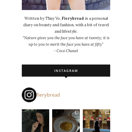
Written by Thuy Vo,
Fierybread
is a personal
diary on beauty and fashion, with a bit of travel
and lifestyle.
"Nature gives you the face you have at twenty; it is
up to you to merit the face you have at fifty"
- Coco Chanel
INSTAGRAM
fierybread