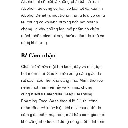
Alcohol thì sẽ biết là không phải bất cứ loại
Alcohol nào cũng có hại, có loại tốt và xấu thì
Alcohol Denat là một trong những loại vô cùng
tệ, chúng có khuynh hướng bốc hơi nhanh
chóng, vì vậy những loại mỹ phẩm có chứa
thành phần alcohol này thường làm da khô và
dễ bị kích ứng.
B/ Cảm nhận:
Chất “sữa” rửa mặt hơi kem, dày và mịn, tạo
bọt mềm mại. Sau khi rửa xong cảm giác da
rất sạch sâu, hơi khô căng nhẹ. Mình thử rửa
riêng một mình em ấy và khi mix chung
cùng Kiehl’s Calendula Deep Cleansing
Foaming Face Wash theo tỉ lệ 2:1 thì công
nhận rằng có khác biệt, khi mix chung thì da
cảm giác mềm mại hơn, mất hẳn cảm giác hơi
khô căng như lúc chỉ dùng riêng một mình em