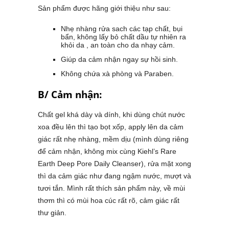
Sản phẩm được hãng giới thiệu như sau:
Nhẹ nhàng rửa sach các tạp chất, bụi
bẩn, không lấy bỏ chất dầu tự nhiên ra
khỏi da , an toàn cho da nhạy cảm.
Giúp da cảm nhận ngay sự hồi sinh.
Không chứa xà phòng và Paraben.
B/ Cảm nhận:
Chất gel khá dày và dính, khi dùng chút nước
xoa đều lên thì tạo bọt xốp, apply lên da cảm
giác rất nhẹ nhàng, mềm dịu (mình dùng riêng
để cảm nhận, không mix cùng Kiehl’s Rare
Earth Deep Pore Daily Cleanser), rửa mặt xong
thì da cảm giác như đang ngậm nước, mượt và
tươi tắn. Mình rất thích sản phẩm này, về mùi
thơm thì có mùi hoa cúc rất rõ, cảm giác rất
thư giản.