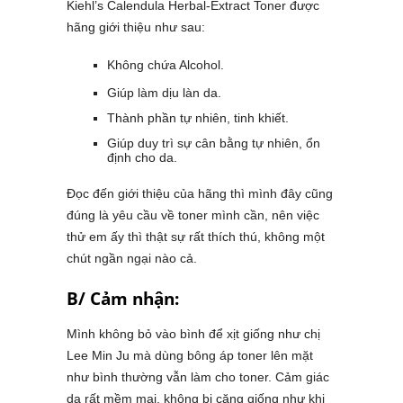
Kiehl’s Calendula Herbal-Extract Toner được
hãng giới thiệu như sau:
Không chứa Alcohol.
Giúp
làm dịu
làn da.
Thành phần tự nhiên, tinh khiết.
Giúp duy trì
sự cân bằng tự nhiên, ổn
định cho da.
Đọc đến giới thiệu của hãng thì mình đây cũng
đúng là yêu cầu về toner mình cần, nên việc
thử em ấy thì thật sự rất thích thú, không một
chút ngần ngại nào cả.
B/ Cảm nhận:
Mình không bỏ vào bình để xịt giống như chị
Lee Min Ju mà dùng bông áp toner lên mặt
như bình thường vẫn làm cho toner. Cảm giác
da rất mềm mại, không bị căng giống như khi