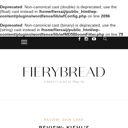
Deprecated
: Non-canonical cast (double) is deprecated, use the
(float) cast instead in
/home/fierxaij/public_html/wp-
content/plugins/wordfence/lib/wfConfig.php
on line
2096
Deprecated
: Non-canonical cast (binary) is deprecated, use the
(string) cast instead in
/home/fierxaij/public_html/wp-
content/plugins/wordfence/lib/wfMD5BloomFilter.php
on line
79
REVIEW
SKIN CARE
REVIEW: KIEHL’S