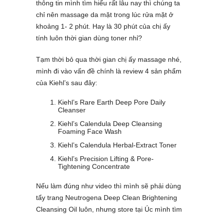
thông tin mình tìm hiểu rất lâu nay thì chúng ta
chỉ nên massage da mặt trong lúc rửa mặt ở
khoảng 1- 2 phút. Hay là 30 phút của chị ấy
tính luôn thời gian dùng toner nhỉ?
Tạm thời bỏ qua thời gian chị ấy massage nhé,
mình đi vào vấn đề chính là review 4 sản phẩm
của Kiehl’s sau đây:
Kiehl’s Rare Earth Deep Pore Daily
Cleanser
Kiehl’s Calendula Deep Cleansing
Foaming Face Wash
Kiehl’s Calendula Herbal-Extract Toner
Kiehl’s
Precision Lifting & Pore-
Tightening Concentrate
Nếu làm đúng như video thì mình sẽ phải dùng
tẩy trang Neutrogena Deep Clean Brightening
Cleansing Oil luôn, nhưng store tại Úc mình tìm