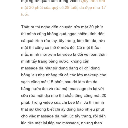
mọi người quan tâm trong Video
Quy trình rửa
mặt 30 phút của quý cô 29 tuổi, da đẹp như 17
tuổi.
Thật ra thì nghe đến chuyện rửa mặt 30 phút
thì mình cũng không quá ngạc nhiên, tính đến
cả quá trình rửa tay, tẩy trang, làm ẩm da, rửa
mặt thì cũng có thể ở mức đó. Có một thắc
mắc mình mới xem lại video là đối với bản thân
mình tẩy trang bằng nước, không cần
massage da như sử dụng dạng oil chỉ dùng
bông lau nhẹ nhàng tất cả các lớp makeup cho
sạch cũng mất 15 phút, sau đó làm ẩm da
bằng nước ấm và rửa mặt massage da lại với
sữa rửa mặt dịu nhẹ thì chắc tổng cộng mất 20
phút. Trong video của chị Lee Min Ju thì mình
thật sự không biết chị ấy dùng bao nhiêu phút
cho việc massage da mặt lúc tẩy trang, rồi đến
lúc rửa mặt lại tiếp tục massage, nhưng theo